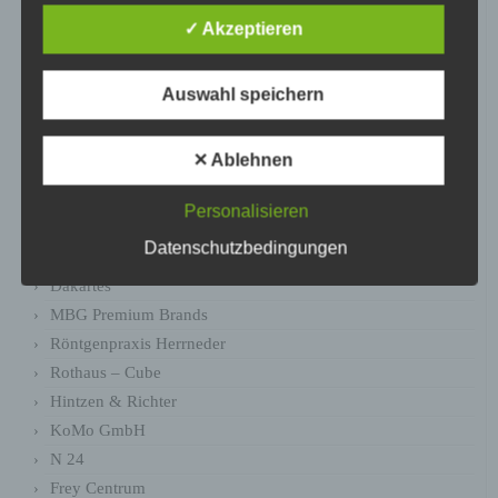
CUBE BIKES
✓ Akzeptieren
Janzen Reise Service GmbH
Bionea
Auswahl speichern
zillertal.at
DR.MOHR
✕ Ablehnen
traceparts
Kolb Optik
Personalisieren
Stautner & Stautner
Datenschutzbedingungen
4c Media Werbeagentur
Dakartes
MBG Premium Brands
Röntgenpraxis Herrneder
Rothaus – Cube
Hintzen & Richter
KoMo GmbH
N 24
Frey Centrum