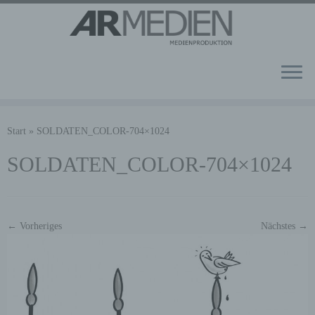
Zum
Inhalt
Start
»
SOLDATEN_COLOR-704×1024
springen
SOLDATEN_COLOR-704×1024
← Vorheriges
Nächstes →