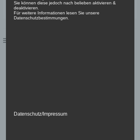
Sie können diese jedoch nach belieben aktivieren &
deaktivieren.
Für weitere Informationen lesen Sie unsere
Datenschutzbestimmungen.
Kunden
Fachzentrum Augenheilkunde
Kohler`s Kulinarik
Marc Eichner Kreativstudio
Engel Classic Manufaktur / Autohaus Engel
Evangelische-Lutherische Kirche Bayern
C3 marketing agentur GmbH
Decode Europe
Kinderhort St. Bartholomäus
Datenschutz/Impressum
Architekturbüro Hans-Jürgen Wittig
U_N_limited GmbH
blue! advancing european projects GbR