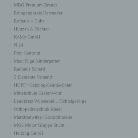
MBG Premium Brands
Röntgenpraxis Herrneder
Name
Zweck
Gültigkeit
Rothaus – Cube
Hintzen & Richter
Dieses Cookie
ermittelt, ob die
KoMo GmbH
Verwendung von
Cookies im Browser
N 24
deaktiviert wurde.
wordpress_test
Frey Centrum
Speicherdauer: Bis
Session
_cookie
zum Ende der
Maxi Kiga Kindergarten
Browsersitzung (wird
beim Schließen
Radhaus Schertl
Ihres Internet-
5 Elemente Versand
Browsers gelöscht).
HOPF / Heizung-Sanitär-Solar
Dieses Cookie
speichert Ihre
Mittelschule Grafenwöhr
aktuelle Sitzung mit
Landkreis Wunsiedel i. Fichtelgebirge
Bezug auf PHP-
Anwendungen und
Orthopädietechnik Meier
gewährleistet so,
dass alle Funktionen
Marktredwitzer Goldschmiede
dieser Website, die
MGS Motor Gruppe Sticht
auf der PHP-
PHPSESSID
Programmiersprach
Session
Herzing GmbH
e basieren,