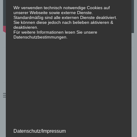
Wir verwenden technisch notwendige Cookies auf
unserer Webseite sowie externe Dienste.
Standardmäßig sind alle externen Dienste deaktiviert.
Sie können diese jedoch nach belieben aktivieren &
deaktivieren.
Für weitere Informationen lesen Sie unsere
Datenschutzbestimmungen.
Beitragsnavigation
Kohler`s Kulinarik
→
Kunden
Fachzentrum Augenheilkunde
Kohler`s Kulinarik
Marc Eichner Kreativstudio
Engel Classic Manufaktur / Autohaus Engel
Datenschutz/Impressum