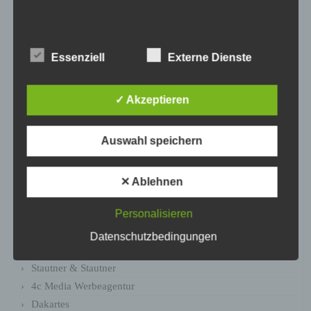
Almdudler
Porzellantreff.de
Bormann & Gordon
Essenziell
Externe Dienste
Music Mania
Bayrischer Rundfunk
✓ Akzeptieren
Omiasport
Therme Obernsees
Auswahl speichern
CUBE BIKES
Janzen Reise Service GmbH
Bionea
✕ Ablehnen
zillertal.at
Personalisieren
DR.MOHR
traceparts
Datenschutzbedingungen
Kolb Optik
Stautner & Stautner
4c Media Werbeagentur
Dakartes