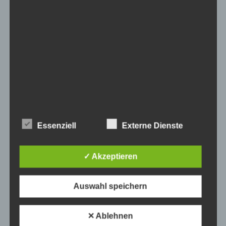
Engel Classic Manufaktur / Autohaus Engel
Evangelische-Lutherische Kirche Bayern
C3 marketing agentur GmbH
Decode Europe
Kinderhort St. Bartholomäus
Architekturbüro Hans-Jürgen Wittig
U_N_limited GmbH
blue! advancing european projects GbR
Söllner Floristengrosshandel GmbH
Essenziell
Externe Dienste
Linseis Thermal Analysis
Söll GmbH
✓ Akzeptieren
cartecjahn/Per4mance Industries
Pending Manufaktur
ATH – Heinl
Auswahl speichern
Annette Karl, Mdl, Bayern SPD
Name
Zweck
Gültigkeit
remarkTV
Dieses Cookie
✕ Ablehnen
Atelier Damböck Messebau GmbH
ermittelt, ob die