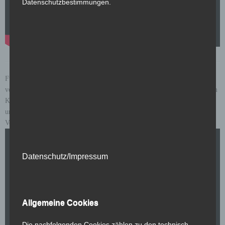
Datenschutzbestimmungen.
Für die Online- und POS-Kampagne auf dem italienischen Markt wurde
von uns eine weitere Version des Söll Organix Produktvideos erstellt. Dem
Kunden wurden hierfür verschiedene Sprecher nach vorgegebenen Budget
und Stimmlage zur Auswahl von uns präsentiert, welche wir in einer
Vorauswahl augesucht haben.
Datenschutz/Impressum
Allgemeine Cookies
Die nachfolgenden Cookies zählen zu den technisch