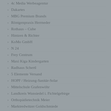
Browsers gelöscht).
4c Media Werbeagentur
Diese Cookies
Dakartes
werden nur für den
wordpress_ak
Verwaltungsbereich
1 Jahr
MBG Premium Brands
m_mobile
von WordPress
Röntgenpraxis Herrneder
verwendet.
Rothaus – Cube
Diese Cookies
werden nur für den
Hintzen & Richter
Verwaltungsbereich
wordpress_log
KoMo GmbH
von WordPress
ged_in_akm_
Session
verwendet und
mobile
N 24
gelten für andere
Seitenbesucher
Frey Centrum
nicht.
Maxi Kiga Kindergarten
Diese Cookies
Radhaus Schertl
werden nur für den
Verwaltungsbereich
5 Elemente Versand
wp-settings-
von WordPress
Session
HOPF / Heizung-Sanitär-Solar
akm_mobile
verwendet und
gelten für andere
Mittelschule Grafenwöhr
Seitenbesucher
nicht.
Landkreis Wunsiedel i. Fichtelgebirge
Diese Cookies
Orthopädietechnik Meier
werden nur für den
Marktredwitzer Goldschmiede
Verwaltungsbereich
wp-settings-