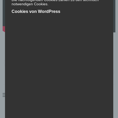
notwendigen Cookies.
Cookies von WordPress
Beitragsnavigation
←
Linseis Thermal Analysis
cartecjahn/Per4mance Industries
→
Kunden
Fachzentrum Augenheilkunde
Kohler`s Kulinarik
Marc Eichner Kreativstudio