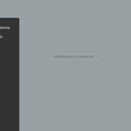
xterne
ch
tion
Mittelschule Grafenwöhr
→