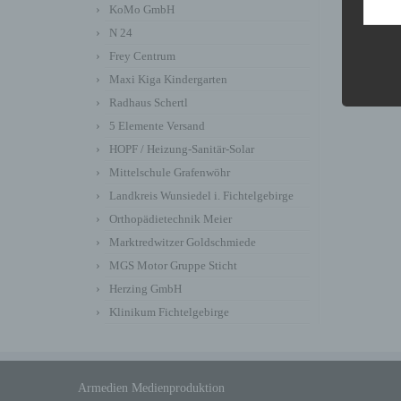
KoMo GmbH
N 24
Frey Centrum
Maxi Kiga Kindergarten
Radhaus Schertl
5 Elemente Versand
HOPF / Heizung-Sanitär-Solar
Mittelschule Grafenwöhr
Landkreis Wunsiedel i. Fichtelgebirge
Orthopädietechnik Meier
Marktredwitzer Goldschmiede
MGS Motor Gruppe Sticht
Herzing GmbH
Klinikum Fichtelgebirge
Armedien Medienproduktion