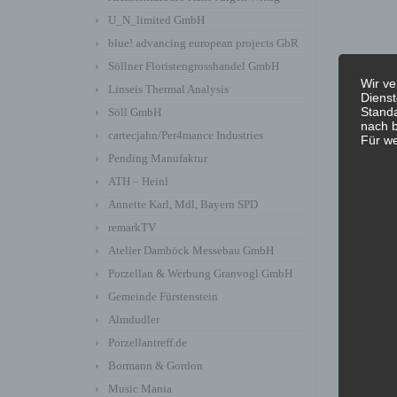
U_N_limited GmbH
blue! advancing european projects GbR
Söllner Floristengrosshandel GmbH
Wir ve
Linseis Thermal Analysis
Dienst
Standa
Söll GmbH
nach b
cartecjahn/Per4mance Industries
Für we
Pending Manufaktur
←
Fre
ATH – Heinl
Annette Karl, Mdl, Bayern SPD
remarkTV
Atelier Damböck Messebau GmbH
Porzellan & Werbung Granvogl GmbH
Gemeinde Fürstenstein
Almdudler
Porzellantreff.de
Bormann & Gordon
Music Mania