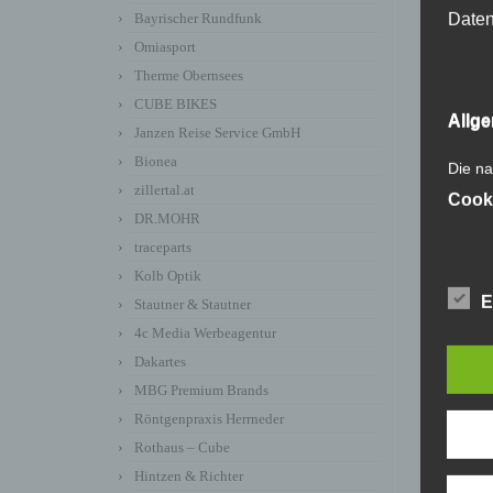
Daten
Bayrischer Rundfunk
Omiasport
Therme Obernsees
CUBE BIKES
Allg
Janzen Reise Service GmbH
Bionea
Die na
zillertal.at
Cook
DR.MOHR
traceparts
Kolb Optik
E
Stautner & Stautner
4c Media Werbeagentur
Dakartes
MBG Premium Brands
Röntgenpraxis Herrneder
Rothaus – Cube
Hintzen & Richter