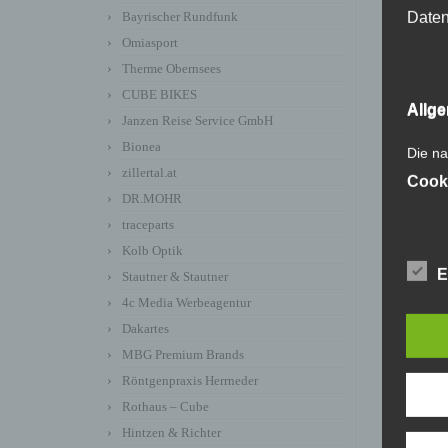
Daten
Bayrischer Rundfunk
Omiasport
Therme Obernsees
CUBE BIKES
Allg
Janzen Reise Service GmbH
Bionea
Die na
zillertal.at
Cook
DR.MOHR
traceparts
Kolb Optik
E
Stautner & Stautner
4c Media Werbeagentur
←
CUB
Dakartes
MBG Premium Brands
Röntgenpraxis Herrneder
Rothaus – Cube
Hintzen & Richter