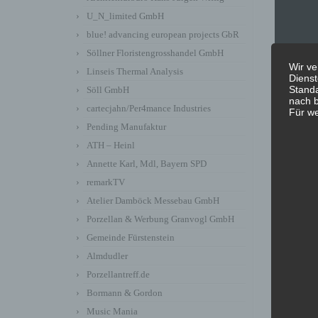
U_N_limited GmbH
blue! advancing european projects GbR
Söllner Floristengrosshandel GmbH
Wir ve
Linseis Thermal Analysis
Dienst
Standa
Söll GmbH
nach b
cartecjahn/Per4mance Industries
Für we
Pending Manufaktur
ATH – Heinl
Annette Karl, Mdl, Bayern SPD
remarkTV
Atelier Damböck Messebau GmbH
Porzellan & Werbung Granvogl GmbH
Gemeinde Fürstenstein
Almdudler
Porzellantreff.de
Bormann & Gordon
Music Mania