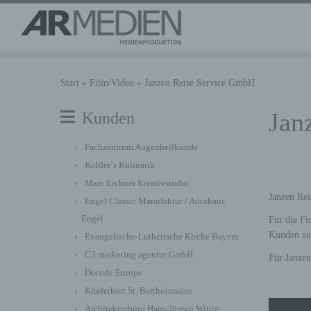
Zum
Inhalt
Start
»
Film/Video
»
Janzen Reise Service GmbH
springen
Jan
Kunden
Fachzentrum Augenheilkunde
Kohler`s Kulinarik
Marc Eichner Kreativstudio
Janzen Rei
Engel Classic Manufaktur / Autohaus
Engel
Für die Fi
Kunden ans
Evangelische-Lutherische Kirche Bayern
C3 marketing agentur GmbH
Für Janzen
Decode Europe
Kinderhort St. Bartholomäus
Architekturbüro Hans-Jürgen Wittig