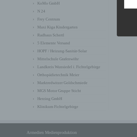
KoMo GmbH
N 24
Frey Centrum
Maxi Kiga Kindergarten
Radhaus Schertl
5 Elemente Versand
HOPF / Heizung-Sanitär-Solar
Mittelschule Grafenwöhr
Landkreis Wunsiedel i. Fichtelgebirge
Orthopädietechnik Meier
Marktredwitzer Goldschmiede
MGS Motor Gruppe Sticht
Herzing GmbH
Klinikum Fichtelgebirge
Armedien Medienproduktion