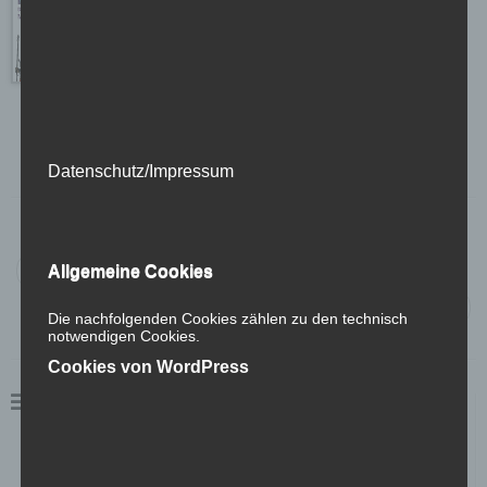
Malbuch
Illustration
Illustration
Datenschutz/Impressum
Beitragsnavigation
←
Engel Classic Manufaktur / Autohaus Engel
Allgemeine Cookies
C3 marketing agentur GmbH
→
Die nachfolgenden Cookies zählen zu den technisch
notwendigen Cookies.
Cookies von WordPress
Kunden
Fachzentrum Augenheilkunde
Kohler`s Kulinarik