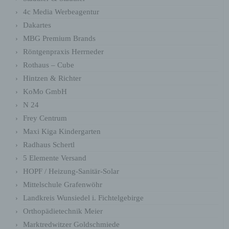
Dieses Cookie
4c Media Werbeagentur
speichert Ihre
aktuelle Sitzung mit
Dakartes
Bezug auf PHP-
MBG Premium Brands
Anwendungen und
gewährleistet so,
Röntgenpraxis Herrneder
dass alle Funktionen
dieser Website, die
Rothaus – Cube
auf der PHP-
Hintzen & Richter
PHPSESSID
Programmiersprach
Session
e basieren,
KoMo GmbH
vollständig angezeigt
werden können.
N 24
Speicherdauer: Bis
Frey Centrum
zum Ende der
Browsersitzung (wird
Maxi Kiga Kindergarten
beim Schließen
Radhaus Schertl
Ihres Internet-
Browsers gelöscht).
5 Elemente Versand
Diese Cookies
HOPF / Heizung-Sanitär-Solar
werden nur für den
wordpress_ak
Verwaltungsbereich
1 Jahr
Mittelschule Grafenwöhr
m_mobile
von WordPress
Landkreis Wunsiedel i. Fichtelgebirge
verwendet.
Orthopädietechnik Meier
Diese Cookies
werden nur für den
Marktredwitzer Goldschmiede