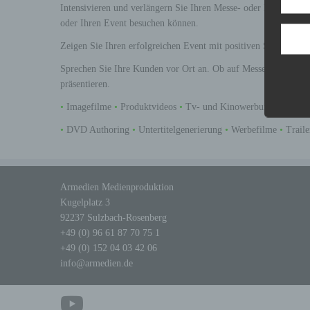
Intensivieren und verlängern Sie Ihren Messe- oder Eventauftri
oder Ihren Event besuchen können.
Zeigen Sie Ihren erfolgreichen Event mit positiven Stimmen der 
Sprechen Sie Ihre Kunden vor Ort an. Ob auf Messen, Events, 
präsentieren.
•
Imagefilme
•
Produktvideos
•
Tv- und Kinowerbung
•
Tutori
•
DVD Authoring
•
Untertitelgenerierung
•
Werbefilme
•
Trail
Armedien Medienproduktion
Kugelplatz 3
92237 Sulzbach-Rosenberg
+49 (0) 96 61 87 70 75 1
+49 (0) 152 04 03 42 06
info@armedien.de