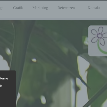
gn
Grafik
Marketing
Referenzen
Kontakt
xterne
ch