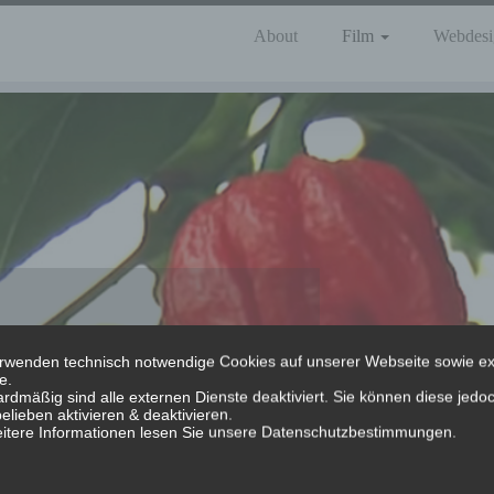
About
Film
Webdesi
rwenden technisch notwendige Cookies auf unserer Webseite sowie e
e.
rdmäßig sind alle externen Dienste deaktiviert. Sie können diese jedo
ärtnerei Förth in Neusorg.
elieben aktivieren & deaktivieren.
itere Informationen lesen Sie unsere Datenschutzbestimmungen.