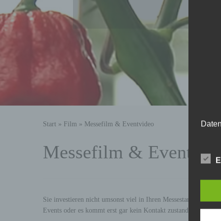
Daten
Start
»
Film
»
Messefilm & Eventvideo
Messefilm & Eventvid
E
Allg
Die na
Sie investieren nicht umsonst viel in Ihren Messestand oder I
Cook
Events oder es kommt erst gar kein Kontakt zustande da Ihr Ku