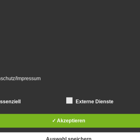
schutz/Impressum
eo
ssenziell
Externe Dienste
emeine Cookies
✓ Akzeptieren
chfolgenden Cookies zählen zu den technisch notwendigen Cookies.
hren Event um den direkten Kontakt zum Kunden zu schaffen. Leider endet der E
ies von WordPress
nde die Veranstaltung nicht besuchen kann.
Auswahl speichern