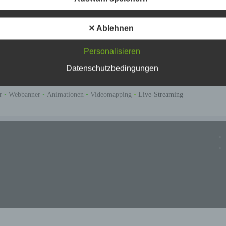
tt mit einem Video oder einem Live-Stream. Erweitern Sie Ihre Zielgruppe und 
✕ Ablehnen
Besucher, investieren Sie in die Erinnerung an Ihre Veranstaltung und werben S
am „Point Of Sale“ oder im Rahmen eines Sponsorings können Sie schon mit e
Personalisieren
Datenschutzbedingungen
al Filme
•
Messefilme und Firmenpräsentationen
•
Video Visitenkarten
•
Musikv
er
•
Webbanner
•
Animationen
•
Videomapping
•
Live-Streaming
·
·
·
·