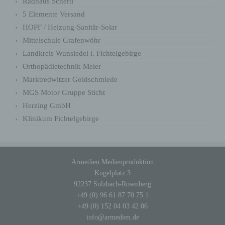
Radhaus Schertl
5 Elemente Versand
HOPF / Heizung-Sanitär-Solar
Mittelschule Grafenwöhr
Landkreis Wunsiedel i. Fichtelgebirge
Orthopädietechnik Meier
Marktredwitzer Goldschmiede
MGS Motor Gruppe Sticht
Herzing GmbH
Klinikum Fichtelgebirge
Name
Zweck
Gültigkeit
Dieses Cookie
Armedien Medienproduktion
ermittelt, ob die
Verwendung von
Kugelplatz 3
Cookies im Browser
92237 Sulzbach-Rosenberg
deaktiviert wurde.
wordpress_test
Speicherdauer: Bis
Session
+49 (0) 96 61 87 70 75 1
_cookie
zum Ende der
+49 (0) 152 04 03 42 06
Browsersitzung (wird
info@armedien.de
beim Schließen