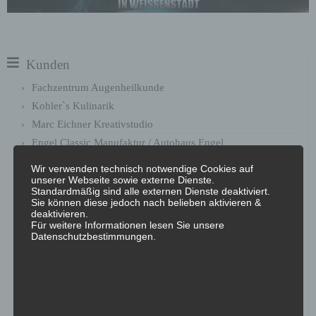
Kunden
Fachzentrum Augenheilkunde
Kohler`s Kulinarik
Marc Eichner Kreativstudio
Engel Classic Manufaktur / Autohaus Engel
Evangelische-Lutherische Kirche Bayern
Wir verwenden technisch notwendige Cookies auf
C3 marketing agentur GmbH
unserer Webseite sowie externe Dienste.
Standardmäßig sind alle externen Dienste deaktiviert.
Decode Europe
Sie können diese jedoch nach belieben aktivieren &
deaktivieren.
Kinderhort St. Bartholomäus
Für weitere Informationen lesen Sie unsere
Architekturbüro Hans-Jürgen Wittig
Datenschutzbestimmungen.
U_N_limited GmbH
blue! advancing european projects GbR
Söllner Floristengrosshandel GmbH
Linseis Thermal Analysis