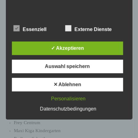
Janzen Reise Service GmbH
Bionea
zillertal.at
DR.MOHR
Essenziell
Externe Dienste
traceparts
Kolb Optik
✓ Akzeptieren
Stautner & Stautner
4c Media Werbeagentur
Auswahl speichern
Dakartes
MBG Premium Brands
Röntgenpraxis Herrneder
✕ Ablehnen
Rothaus – Cube
Hintzen & Richter
Personalisieren
KoMo GmbH
Datenschutzbedingungen
N 24
Frey Centrum
Maxi Kiga Kindergarten